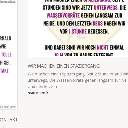
wir jetzt
Neige.
BESTE, SCHÖNSTE UND TOLLSTE MAMA
„Du bist die beste, schönste und tollste Mama!“ „Das is