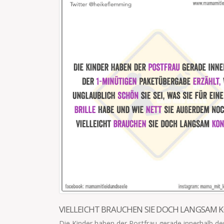
WIR MACHEN EINEN SPAZIERGANG
Wir machen einen Spaziergang. Seit 2 Stunden sind 
unterwegs. Die Wasservorräte gehen langsam zur 
Und den letzten...
read more
AM KONTAKT
 der 1-