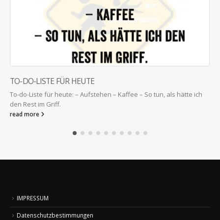
SATZ DES TAGES
als hätte ich
Der Satz des Tages: „Mama, ich hab nichts gemacht, a
zack, mein Puls bei 180.
read more
IMPRESSUM
Datenschutzbestimmungen