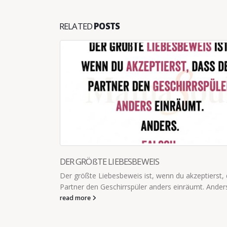
RELATED
POSTS
TRÄUME VERÄNDERN SICH
zeptierst, dass dein
Tim (8): „Ich will mal Feuerwehrmann werden
mt. Anders. Falsch.
„Wenn ich groß bin, bereise ich die ganze Wel
„Eigentlich will...
read more