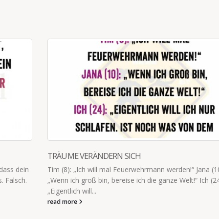
FÜHLE MICH DAFÜR AUSGESCHLAFEN
!“ Jana (10):
Im Ferienhaus ist der Vierjährige heute Nacht i
t!“ Ich (24):
meines Bruders und meiner Schwägerin gewan
dort weitergeschlafen,...
read more