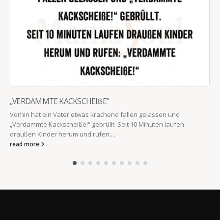
d
en
WIE SEHR ICH MEINE KINDER IN DER PUBERTÄT LIE
Hab ich schon mal gesagt, wie sehr ich meine Kinder in der
Pubertät liebe? All die Fragen, die ich mir...