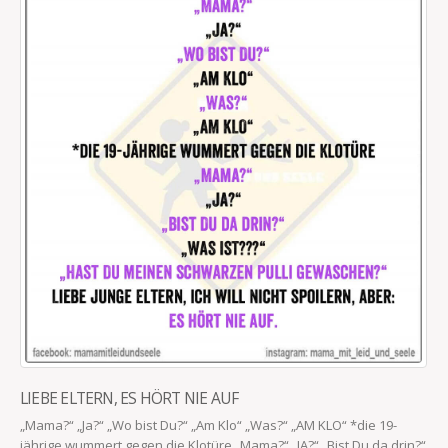
LIEBE ELTERN, ES HÖRT NIE AUF
„Mama?“ „Ja?“ „Wo bist Du?“ „Am Klo“ „Was?“ „AM KLO“ *die 19-
jährige wummert gegen die Klotüre „Mama?“ „JA?“ „Bist Du da drin?“