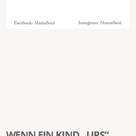
WENN EIN KIND „UPS“