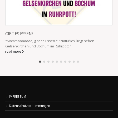
GIBT ES ESSEN?
"Mammaaaaaaa, gibt es Essen?" "Natürlich, liegt neben
Gelsenkirchen und Bochum im Ruhrpott!"
read more
IMPRESSUM
Datenschutzbestimmungen