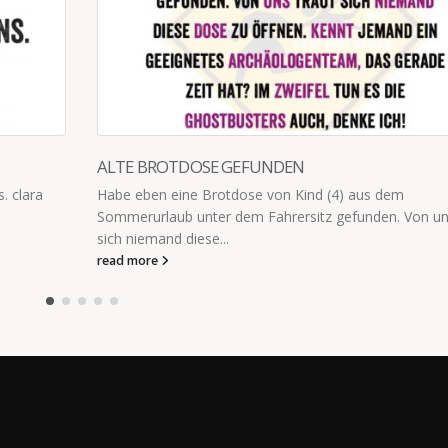
em
 Von uns traut
DAS NENNE ICH LÖSUNGSORIENTIERTES AR
Aufgabe Sachunterricht:Schreibe die 12 Monate i
richtigen Reihenfolge auf. Sohn: "Ich weiß die rich
Reihenfolge nicht." Ich: "Wie kannst du die...