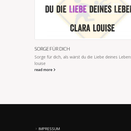
ALTE BROTDOSE GEFUNDEN
s Lebens. clara
Habe eben eine Brotdose von Kind (4) aus d
Sommerurlaub unter dem Fahrersitz gefunden.
sich niemand diese...
read more