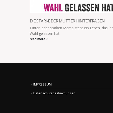
 MÜTTER HINTERFRAGEN
DURACELL HASE
n Mama steht ein Leben, das ihr keine
Falls ihr euch fragt, w
geworden ist: ich hab
read more
IMPRESSUM
Datenschutzbestimmungen