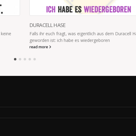
as eigentlich aus dem Duracell Häschen
e es wiedergeboren
WIE WAR ES IM WALD?
- Mir ist kalt - Mir ist war
Durst - Ich habe Aua - Ich 
read more