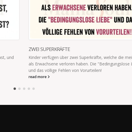
 meisten
se Liebe"
ANSONSTEN SIND WIR EINE NORMALE FAMILIE
Kindergeschrei im 1. OG. Anscheinend wird gerade Bar
geköpft von der 5 j. Die 8 j. möchte mir zeigen das sie.
read more