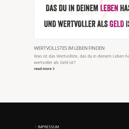
ZWEI SUPERKRÄFTE
n hast, und
Kinder verfügen über zwei Superkräfte, welche die
als Erwachsene verloren haben. Die "Bedingungslo
und das völlige Fehlen von Vorurteilen!
read more