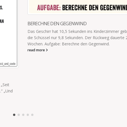
MICH FRAGT JA KEINER
r gebraucht,
Ich würde ja jedes Spielzeug mit den Worten: „Wenn 
rte 2,5
Ihrem Kind das kaufen, haben Sie mindestens eine S
am...
read more