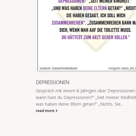
BERECHNE DEN GEGENWIND
Das Geschirr hat 10,5 Sekunden ins Kinderzimme
die Schüssel nur 9,8 Sekunden. Der Rückweg daue
Wochen. Aufgabe: Berechne den Gegenwind.
read more
nen: „Seit
dheit.“ „Und
IMPRESSUM
Datenschutzbestimmungen