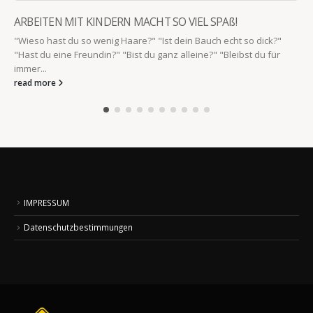
 VIEL SPAß!
WENN DU ZUHAUSE AUSGEZOGEN 
dein Bauch echt so dick?"
Wenn du zuhause ausgezogen bist und 
alleine?" "Bleibst du für
besuchen. Mama: „Ist das ein Kühlschra
„Ich habe noch...
read more
IMPRESSUM
Datenschutzbestimmungen