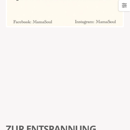
ZUR ENTSPANNUNG