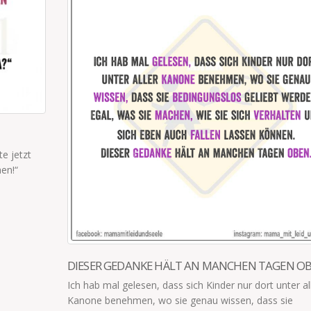
 OBEN
TSCHULDIGUNG
 aller
Ich: "Was möchtest du?" K2: "Bummifiefel für
Patschepützen." Ich (
): "Was?" K2 (
): "Bummifiefel