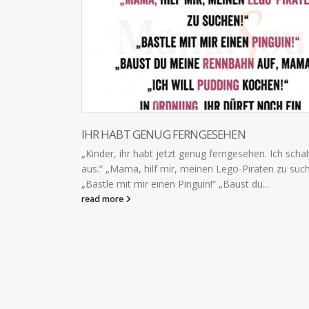
halte jetzt
uchen!“
DIESER GEDANKE HÄLT AN MANCHEN TAGEN
Ich hab mal gelesen, dass sich Kinder nur dort unter
Kanone benehmen, wo sie genau wissen, dass sie