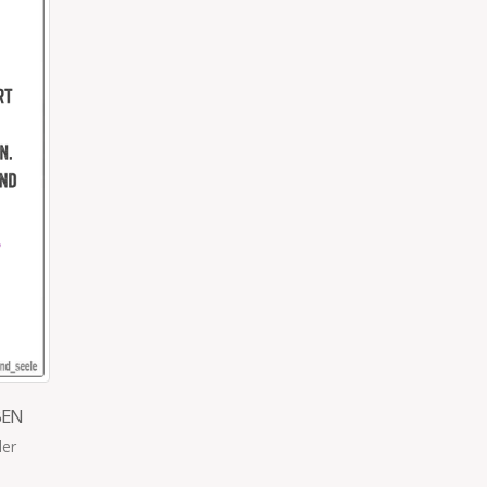
GIBT’S DA SELBSTHILFEGRUPPEN?
Kommst aus der Dusche und die Vierjährige steht schon
 für
wieder in der Tür und lacht: „Brüste wackeln! Brüste