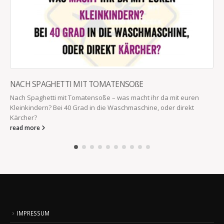
TOMATENSOßE
oße – was macht ihr da mit euren
 die Waschmaschine, oder direkt
GIBT’S DA SELBSTHILFEG
Kommst aus der Dusche und die
der Tür und lacht: „Brüste wack
read more
IMPRESSUM