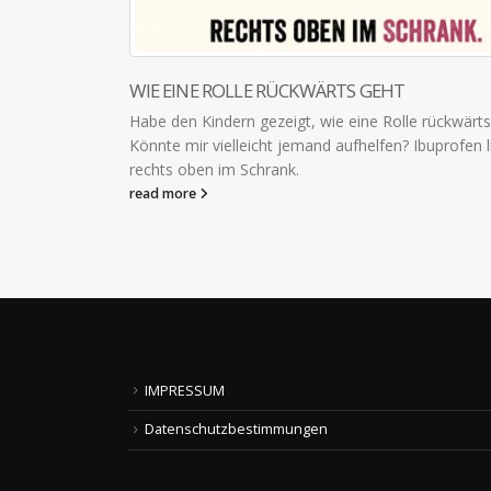
WAS SICH MAMAS WIRKLICH WÜNSCHEN
rts geht.
Was sich Mamas wirklich wünschen: Kaffee auch m
en liegen
trinken. Alleine aufs Klo gehen. Ausschlafen.
read more