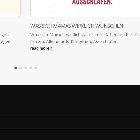
al heiß
SCHMÜCKST DU DICH, MAMA?
Der Fünfjährige beobachtet mich, wie ich Ringe und K
anziehe: „Schmückst Du Dich, Mama?“ Ich denke, so l
nicht „Oh Tannenbaum“...
read more