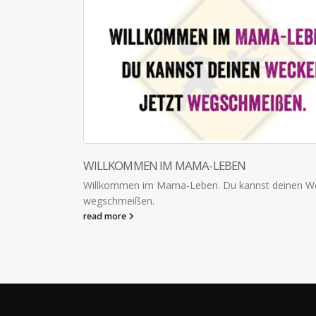
STERNENHIMMEL STATT PARTYNACHT
en Wecker jetzt
Ich gehöre zu den Menschen, die einen Sterne
schöner finden als eine Partynacht im Club.
read more