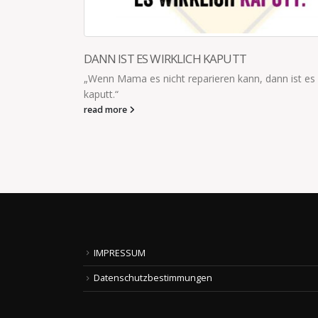
KINDERGESETZ
es wirklich
Kindergesetz: Spielzeug ist vollkommen uninteressa
Ausnahmen: -es steht im Laden -es gehört jeman
-ein anderes Kind will damit spielen -es ist nach 19
read more
IMPRESSUM
Datenschutzbestimmungen