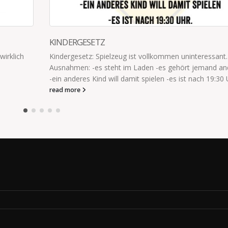
NICHT VOR DEM KIND FLUCHEN
nt.
„Scheiße!“ „Nicht vor dem Kind fluchen, bitte!“ „Oh, fuc
d anderem
mir leid. Aaah, shit!“ #ichjedesmal
:30 Uhr
read more