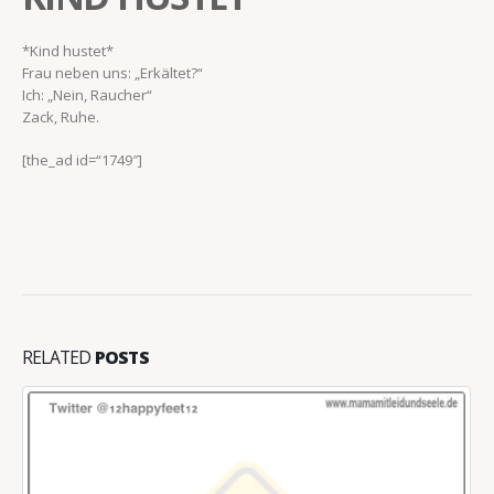
*Kind hustet*
Frau neben uns: „Erkältet?“
Ich: „Nein, Raucher“
Zack, Ruhe.
[the_ad id=“1749″]
RELATED
POSTS