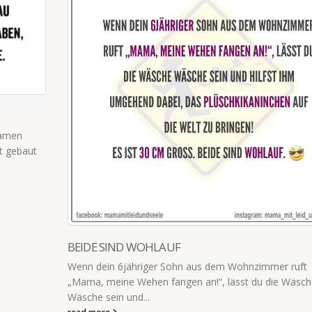
MAMA, WAS SOLL ICH SPÄTER MAL WERDEN?
ft
"Mama, was soll ich später mal werden?" "Glücklich."
sche
read more