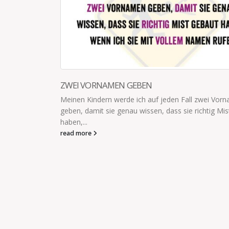
Vornamen
 Mist gebaut
BEIDE SIND WOHLAUF
Wenn dein 6jähriger Sohn aus dem Wohnzimmer ru
„Mama, meine Wehen fangen an!“, lässt du die Wä
Wäsche sein und...