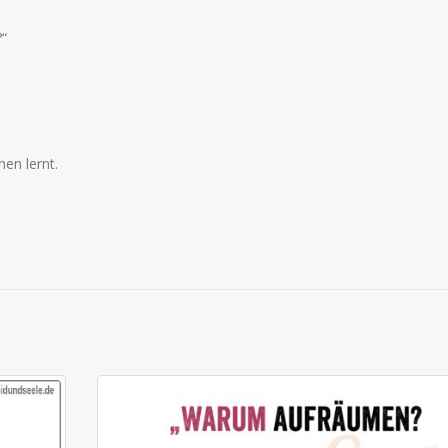
“
hen lernt.