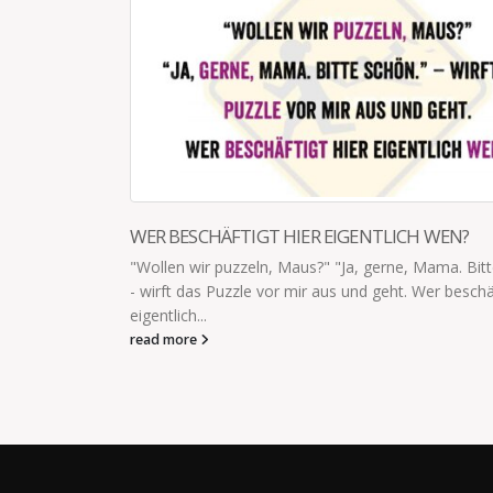
WAS PACKT IHR IN DIE BROTDOSE?
itte schon."
Was packt ihr euren Kids in die Brotdose, wenn eu
häftigt hier
Wurst und Apfel schon selbst langweilen?
read more