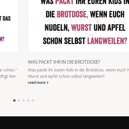
FERIEN FRÜHER / HEUTE
ch Nudeln,
Ferien früher: „Mamaaaa, was machen wir heute?”
„Rausgehen. Spielen. Zurückkommen, wenn’s dunkel ist
Ferien heute: „Bitte WLAN-Passwort!”
read more