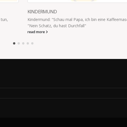
KINDER BRAUCHEN EIN RITU
 ich bin eine Kaffeemaschine"
“Man sagt, Kinder brauchen abend
l"
eins: mindestens zehn Mal aus 
read more