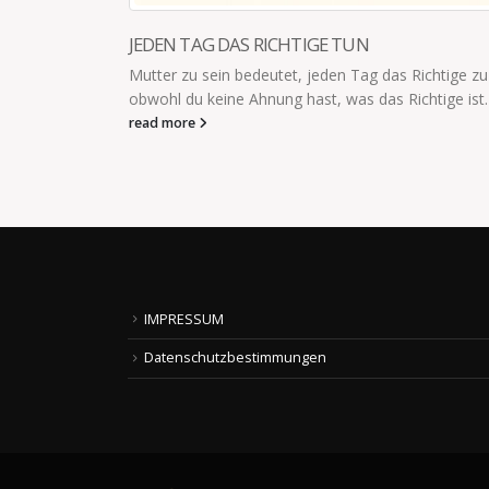
GE TUN
KINDERMUND
eden Tag das Richtige zu tun,
Kindermund: "Schau mal Papa,
t, was das Richtige ist.
"Nein Schatz, du hast Durchfal
read more
IMPRESSUM
Datenschutzbestimmungen