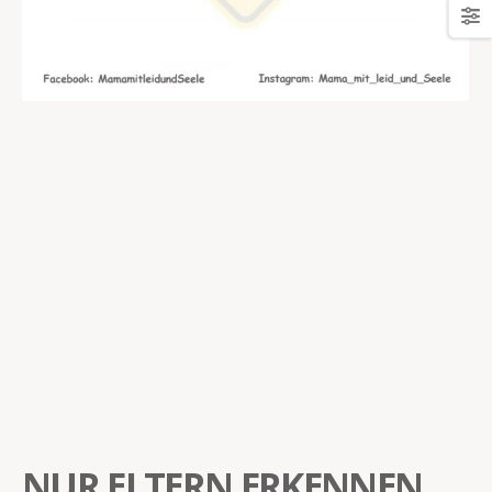
NUR ELTERN ERKENNEN