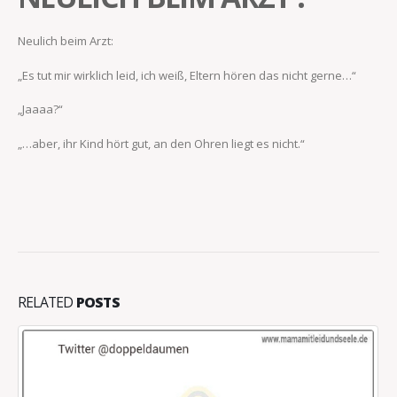
Neulich beim Arzt:
„Es tut mir wirklich leid, ich weiß, Eltern hören das nicht gerne…“
„Jaaaa?“
„…aber, ihr Kind hört gut, an den Ohren liegt es nicht.“
RELATED
POSTS