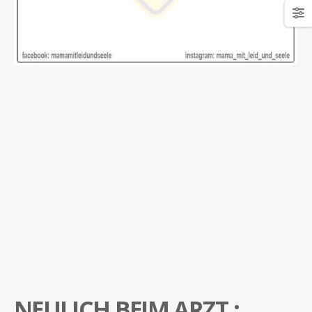
NEULICH BEIM ARZT :