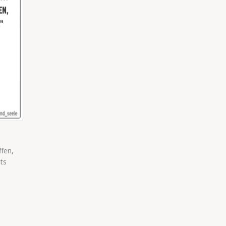
KIND SOLL SCHLAFEN
 die Arbeit in
Kind soll schlafen und kommt drölfzig x anged
 und...
dacht ich mir „sparste dir den Weg“ und hab mic
read more