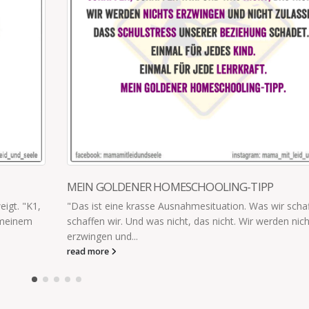
-TIPP
HAUSHALT FÜHREN IST WIE…
 Was wir schaffen,
Den Haushalt einer Familie zu führen ist wie
Wir werden nichts
Excel, nur dass alle 60 Minuten einer kommt
read more