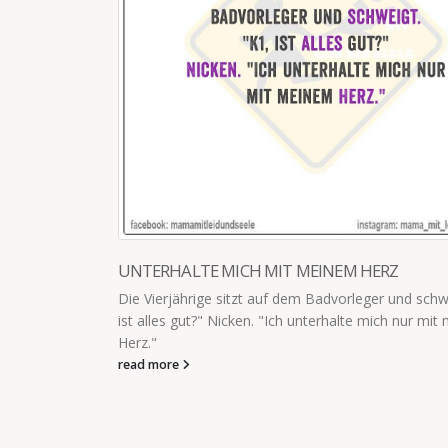
 HERZ
MEIN GOLDENER HOMESCHOOLING
leger und schweigt. "K1,
"Das ist eine krasse Ausnahmesituation.
te mich nur mit meinem
schaffen wir. Und was nicht, das nicht. 
erzwingen und...
read more