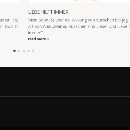
n bei jeglicher
nd Liebe hilft
EINSCHLAFBEGLEITUNG
~Einschlafbegleitung~ Babys Augen:O.OO.oo.o=
O.OGame over. Start again.
read more