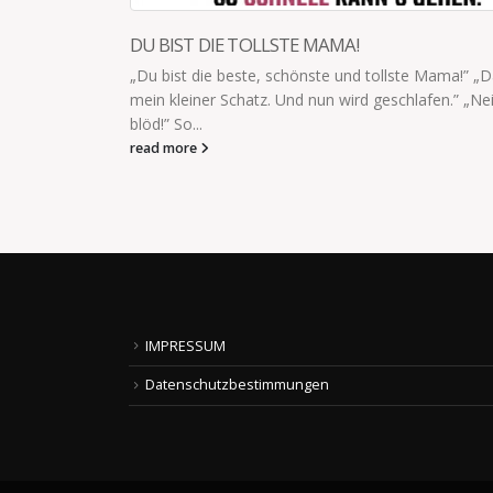
LIEBE HILFT IMMER
Mama!” „Das ist lieb,
Mein Sohn (5) über die Wirkung von Küssche
afen.” „Nein! Du bist
Art von Aua: „Mama, Küsschen sind Liebe. U
immer!”
read more
IMPRESSUM
Datenschutzbestimmungen