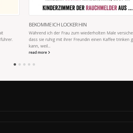
NIMM DIR ZEIT
e versichere,
"Nimm dir Zeit für die Dinge, die dich daran er
ee trinken gehen
das Leben schön ist."
read more