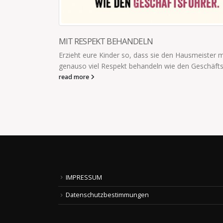
BEKOMME ICH LOCKER HIN
usmeister mit
Während ich der Frau zum wiederholten Mal
 Geschäftsführer.
dass sie ruhig mit ihrer Freundin einen Kaff
kann, weil...
read more
IMPRESSUM
Datenschutzbestimmungen