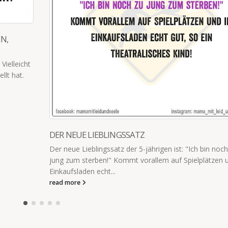
AUS HYGIENISCHEN GRÜNDEN
Ich bin noch zu
Im Kindergarten wird aus hygienischen Gründe
elplätzen und im
Händeschütteln verzichtet.Stattdessen lernen d
man sich anderorts ohne Berührung begrüsst.
werde...
read more