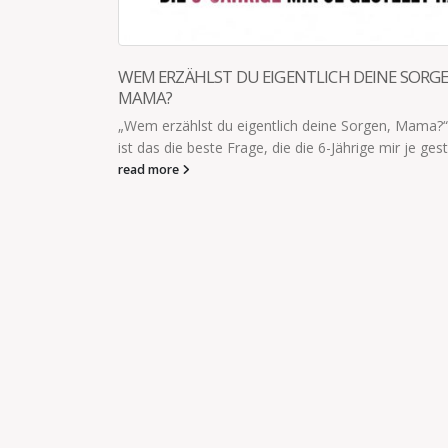
NE SORGEN,
n, Mama?“ Vielleicht
mir je gestellt hat.
DER NEUE LIEBLINGSSATZ
Der neue Lieblingssatz der 5-jährigen ist: "
jung zum sterben!" Kommt vorallem auf Spi
Einkaufsladen echt...
read more