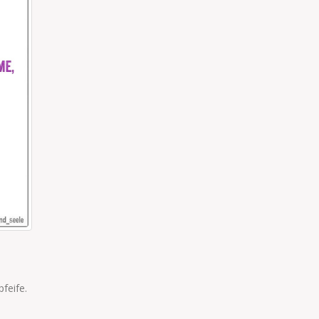
MEIN KIND MUSS GAR NICHTS
Mein Kind muss gar nichts.Weder perfekt sein, noch sons
pfeife.
was. Es reicht, wenn es gesund und glücklich ist!!
read more