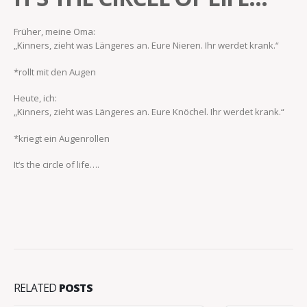
Früher, meine Oma:
„Kinners, zieht was Längeres an. Eure Nieren. Ihr werdet krank.“
*rollt mit den Augen
Heute, ich:
„Kinners, zieht was Längeres an. Eure Knöchel. Ihr werdet krank.“
*kriegt ein Augenrollen
It‘s the circle of life….
RELATED
POSTS