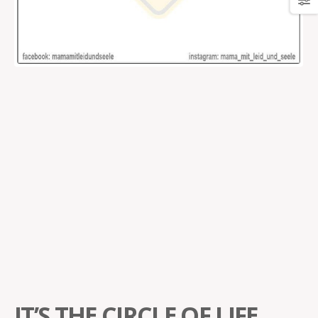
IT’S THE CIRCLE OF LIFE…