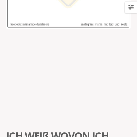
ICH WEIß WOVON ICH