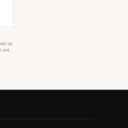
DER HEILIGE ST. KASTEN
nder da
Der Schutzpatron von Kinderspielplätzen ist der heilige St.
 und...
Kasten.
read more