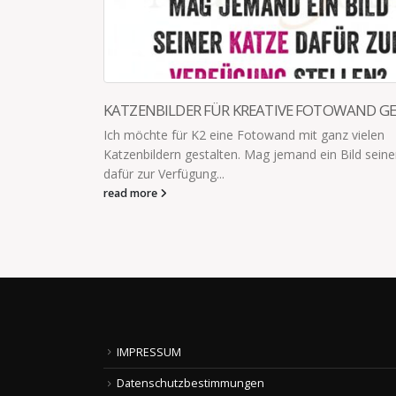
KATZENBILDER FÜR KREATIVE FOTOWAND G
Ich möchte für K2 eine Fotowand mit ganz vielen
Katzenbildern gestalten. Mag jemand ein Bild seine
dafür zur Verfügung...
read more
N ZU
eiben in den
s ich auch
IMPRESSUM
 kann
Datenschutzbestimmungen