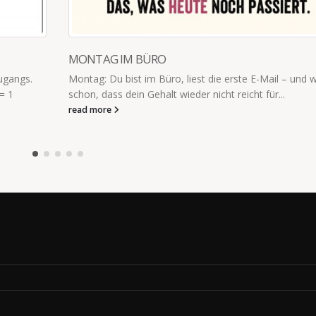
MONTAG IM BÜRO
zugangs.
Montag: Du bist im Büro, liest die erste E-Mail – und 
= 1
schon, dass dein Gehalt wieder nicht reicht für...
read more