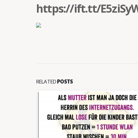
https://ift.tt/E5ziSy
RELATED
POSTS
n Einbrecher
t vor Angst