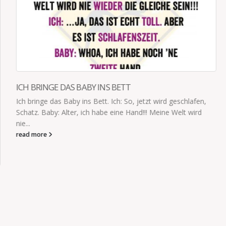
SIE SPRACH UND AUF ENGLISCH AN
chlafen,
Tochter (9) kommt entsetzt aus der Schule: „Die neue
t wird
Lehrerin kam einfach rein und sprach uns auf ENGLISC
Auf ENGLISCH!!!...
read more