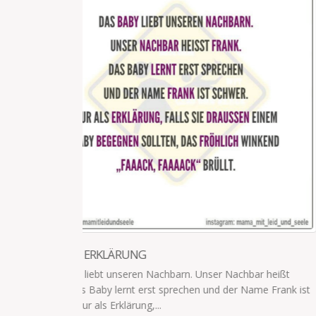
ICH BRINGE DAS BABY INS BETT
Ich bringe das Baby ins Bett. Ich: So, jetzt wird ges
Schatz. Baby: Alter, ich habe eine Hand!!! Meine Wel
nie...
read more
r heißt
me Frank ist
IMPRESSUM