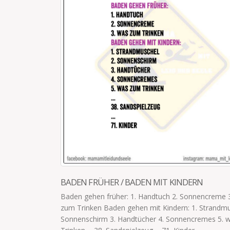
BOAH, MAMA, DU HAST EINEN MEGA HEIßE
Im Familienbett kuschelt sich die große Tochter a
Jährige: „Boah, Mama, du hast einen megaheißen
Ich: „Ha! Hast du gehört,...
read more
eme 3. was
ndmuschel 2.
s 5. was zum