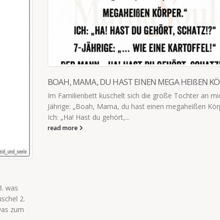
N KÖRPER
SEHEN SIE DAS?
n mich. 7-
Auf dem Spielplatz: „Sehen Sie das? Der kleine Rotha
 Körper.“
scheißt mitten in den Sand!“ „Ronny, wie macht das
Kätzchen, wenn es fertig ist?“
read more