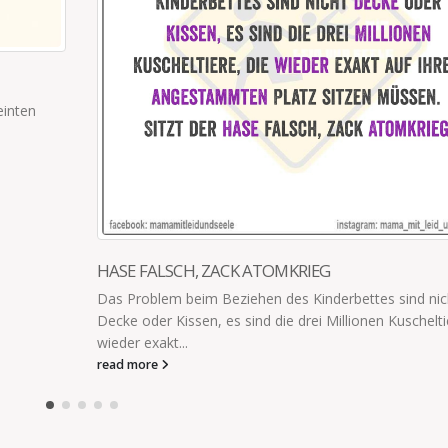
DAS ZAHLE ICH
sind nicht
Der Schüler, der nie fehlt, will nicht mit zum weih
uscheltiere, die
Klassenausflug. Was nur ich weiß: Er mochte sei
um 10...
read more