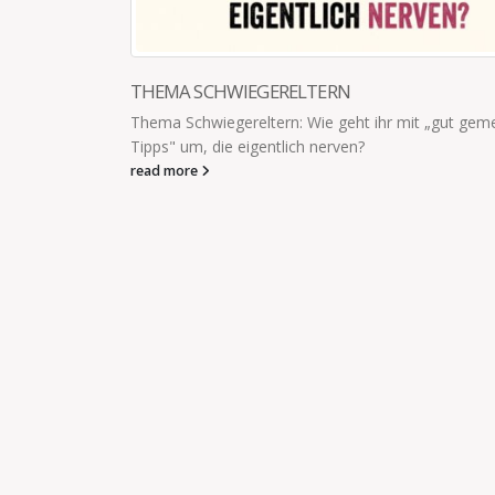
gut gemeinten
HASE FALSCH, ZACK ATOMKRIEG
Das Problem beim Beziehen des Kinderbettes 
Decke oder Kissen, es sind die drei Millionen K
wieder exakt...
read more