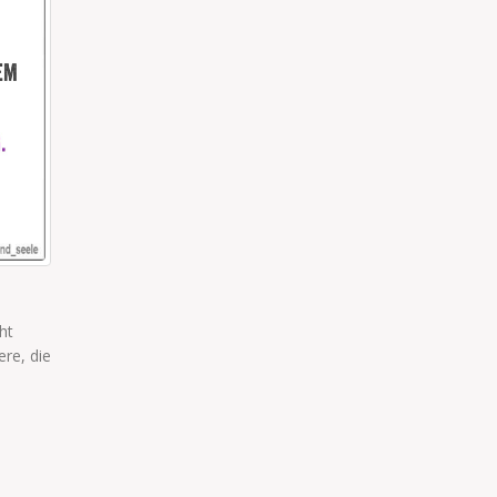
REDE ICH ETWA DEUTSCH?!
nachtlichen
"Rede ich etwa deutsch?!" Chinesische Eltern zu ihre
ne Ma nicht
ungehorsamen Kindern.
read more