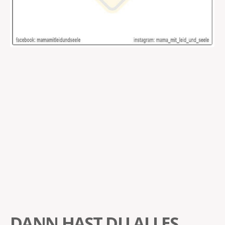
DANN HAST DU ALLES