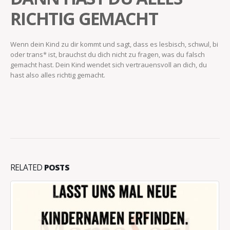
RICHTIG GEMACHT
Wenn dein Kind zu dir kommt und sagt, dass es lesbisch, schwul, bi
oder trans* ist, brauchst du dich nicht zu fragen, was du falsch
gemacht hast. Dein Kind wendet sich vertrauensvoll an dich, du
hast also alles richtig gemacht.
RELATED
POSTS