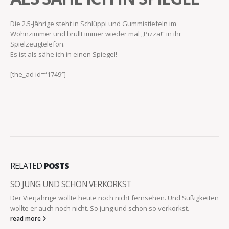
Die 2.5-Jährige steht in Schlüppi und Gummistiefeln im
Wohnzimmer und brüllt immer wieder mal „Pizza!“ in ihr
Spielzeugtelefon.
Es ist als sähe ich in einen Spiegel!
[the_ad id=“1749″]
RELATED
POSTS
SO JUNG UND SCHON VERKORKST
Der Vierjährige wollte heute noch nicht fernsehen. Und Süßigkeiten
wollte er auch noch nicht. So jung und schon so verkorkst.
read more