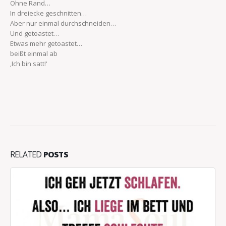
Ohne Rand…
In dreiecke geschnitten…
Aber nur einmal durchschneiden…
Und getoastet…
Etwas mehr getoastet…
beißt einmal ab
‚Ich bin satt!‘
RELATED
POSTS