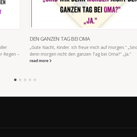
" „Sind wir
a."
WIR SIND STOLZ AUF EUCH
An alle die Heiligabend und um diese Uhrzeit schon 
Krankenhaus, Notdienst, Pflegeheim, Verkauf bis h
kleinen Mann an der...
read more