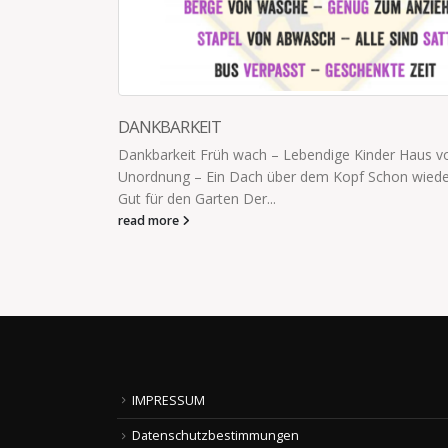
DEN GANZEN TAG BEI OMA
aus voller
„Gute Nacht, Kinder. Ich freue mich auf morgen.
 wieder Regen –
denn morgen nicht den ganzen Tag bei Oma?" „J
read more