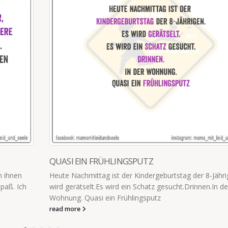
10 FINGER
10 Finger. Jedes meiner Kinder hat zwei Hände 
Fingern. Außer ich muss ihnen Handschuhe an
verteilen die sich...
read more
der 8-Jährigen. Es
innen.In der