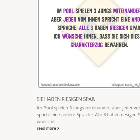
QUASI EIN FRÜHLINGSPUTZ
er jeder von ihnen
Heute Nachmittag ist der Kindergeburtstag 
 riesigen Spaß. Ich
wird gerätselt.Es wird ein Schatz gesucht.Dr
Wohnung. Quasi ein Frühlingsputz
read more