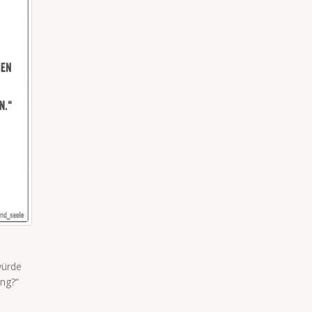
WENN MAMA BIS DREI ZÄHLT
 sehen
Gibt es jemanden, der überlebt hat und erzählen kann, w
...
passiert wenn Mama bis drei gezählt hat?
read more