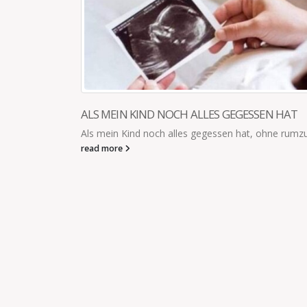
T
mzunörgeln...
KANNST DU MIR WAS VORLESEN?
„Mama, kannst du mir was vorlesen?“ „Klar. Aber i
gerne vorher noch meinen Kaffee austrinken, in Or
„Ok. Aber ich warte...