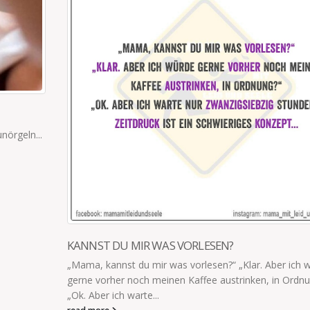
MAMA DARF DAS NICHT SEHEN
Ich hörte vom Kind nur flüstern: „Mama darf das nicht
…“ Ich hab kurz überlegt, ob ich lieber weglaufe oder die
read more
ch würde
dnung?“