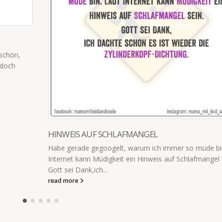
MICH BESCHLEICHT DER VERDACHT…
er so müde bin. Laut
Meine Kinder bringen immer Unmengen an
 Schlafmangel sein.
Kram aus der Kita mit nach Hause. Alles is
ausgeschnitten, aufgeklebt...
read more