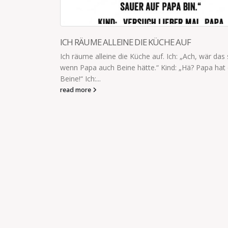
AUF
 „Ach, wär das schön,
„Hä? Papa hat doch
HINWEIS AUF SCHLAFMANGEL
Habe gerade gegoogelt, warum ich imm
Internet kann Müdigkeit ein Hinweis auf
Gott sei Dank,ich...
read more