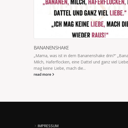
KINDERFREUNDSCHA
dem Bananenshake drin?“ „Bananen,
Die 6-Jährige hat gest
 eine Dattel und ganz viel Liebe.“ „Ich
gespielt, ohne zu merk
ch die...
sprechen....
read more
IMPRESSUM