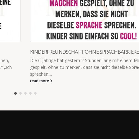
FT OHNE SPRACHBARRIEREN
DU BIST 365 TAGE IM 
ern 2 Stunden lang mit einem Mädchen
Muttertag. Ein schöner Ge
en, dass sie nicht dieselbe Sprache
“Danke Mama”. Aber die W
Mama. Du brauchst keinen 
read more