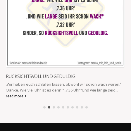
ICH ARBEITE HART
Ich arbeite hart. Vor allem daran, nicht auszurasten.
read more
.‘
IMPRESSUM
Datenschutzbestimmungen