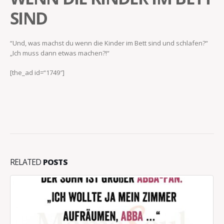
SIND
“Und, was machst du wenn die Kinder im Bett sind und schlafen?“
„Ich muss dann etwas machen?!“
[the_ad id=“1749″]
RELATED
POSTS