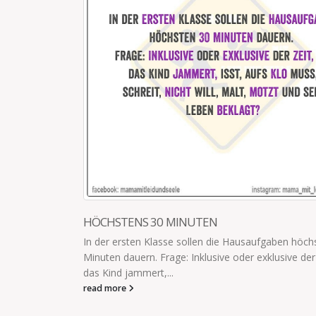
JETZT WEIß ICH DIE VIELEN VORTEILE
Mama, ich weiß jetzt, wie viele Vorteile es hatte
deinem Dach zu leben und die Füße unter deinen 
read more
n höchsten 30
e der Zeit, die
IMPRESSUM