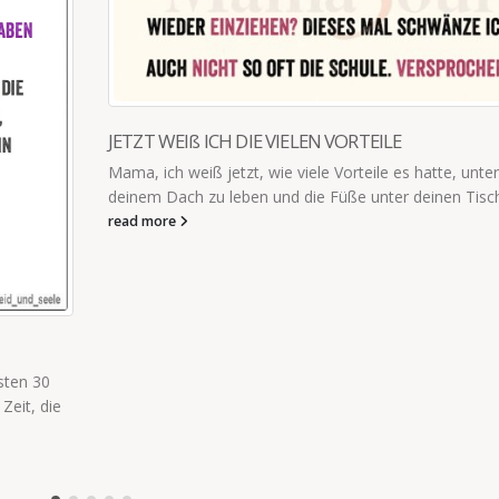
KURZE PAUSE?
, unter
Kurze Pause? Vergiss es! Sie finden doch überall.
Tisch...
read more