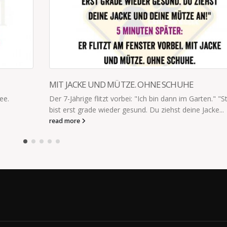
en." "Stop! Du
cke...
ES IST HALT SEHR ANSTRENGEND
Meine Frau will einen Elternratgeber heraus bringe
Titel:"Es ist halt sehr anstrengend." Mehr steht da
nicht. Sie...