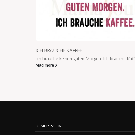
MIT JACKE UND MÜTZE. OHNE SCHUHE
e Kaffee.
Der 7-Jährige flitzt vorbei: "Ich bin dann im Gart
bist erst grade wieder gesund. Du ziehst deine Ja
read more