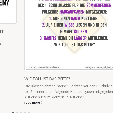
ICH BIN SO EIN NETTER MENSCH
„Eine Mutter hat gerade ihrem weinenden Kind erklär
es keine Schokolade mehr gibt, weil der Rewe schon z
read more
ulklasse für
eben: 1.