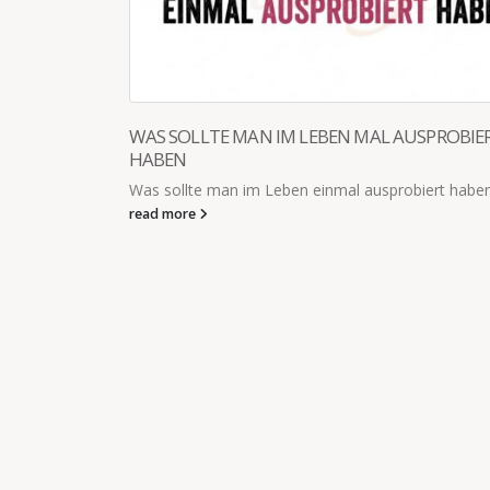
OBIERT
haben?
WIE TOLL IST DAS BITTE?
Die Klassenlehrerin meiner Tochter hat der 1. Sch
die Sommerferien folgende Hausaufgaben mitgeg
Auf einen Baum klettern. 2. Auf einer...
read more